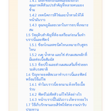
1.4.1
เลือกช็อกโกแลตและผงโกโก้
คุณภาพดีตัวแปรสำคัญที่หลายคนมอง
ข้าม
1.4.2
เทคนิคการตีไข่และน้ำตาลให้ได้
หน้ามันวาว
1.4.3
อุณหภูมิและเวลาในการอบที่เหมาะ
สม
1.5
วัตถุดิบสำคัญที่ต้องเตรียมก่อนเริ่มทำ
บราวนี่และฟัดจ์
1.5.1
ช็อกโกแลตชนิดไหนเหมาะกับสูตร
ไหน
1.5.2
เนย น้ำตาล และไข่ ส่วนผสมหลักที่
มีผลต่อเนื้อสัมผัส
1.5.3
ท็อปปิ้งและส่วนผสมเสริมที่ช่วยยก
ระดับรสชาติ
1.6
ปัญหายอดฮิตเวลาทำบราวนี่และฟัดจ์
พร้อมวิธีแก้ไข
1.6.1
ทำไมบราวนี่ออกมาแห้งหรือเนื้อ
ร่วน
1.6.2
ฟัดจ์ไม่เซ็ตตัว แก้ไขได้อย่างไร
1.6.3
หน้าบราวนี่ไม่มันวาว เกิดจากอะไร
1.7
วิธีเก็บรักษาและเสิร์ฟให้สวยงามน่ารับ
ประทาน