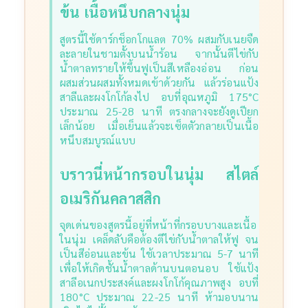
ข้น เนื้อหนึบกลางนุ่ม
สูตรนี้ใช้ดาร์กช็อกโกแลต 70% ผสมกับเนยจืด
ละลายในชามตั้งบนน้ำร้อน จากนั้นตีไข่กับ
น้ำตาลทรายให้ขึ้นฟูเป็นสีเหลืองอ่อน ก่อน
ผสมส่วนผสมทั้งหมดเข้าด้วยกัน แล้วร่อนแป้ง
สาลีและผงโกโก้ลงไป
อบที่อุณหภูมิ 175°C
ประมาณ 25-28 นาที ตรงกลางจะยังดูเปียก
เล็กน้อย เมื่อเย็นแล้วจะเซ็ตตัวกลายเป็นเนื้อ
หนึบสมบูรณ์แบบ
บราวนี่หน้ากรอบในนุ่ม สไตล์
อเมริกันคลาสสิก
จุดเด่นของสูตรนี้อยู่ที่หน้าที่กรอบบางและเนื้อ
ในนุ่ม เคล็ดลับคือต้องตีไข่กับน้ำตาลให้ฟู จน
เป็นสีอ่อนและข้น ใช้เวลาประมาณ 5-7 นาที
เพื่อให้เกิดชั้นน้ำตาลด้านบนตอนอบ
ใช้แป้ง
สาลีอเนกประสงค์และผงโกโก้คุณภาพสูง อบที่
180°C ประมาณ 22-25 นาที ห้ามอบนาน