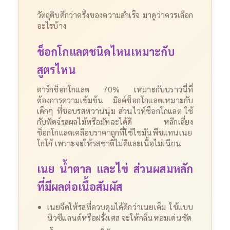
วัตถุดิบดีกว่าครึ่งของความสำเร็จ มาดูว่าควรเลือก
อะไรบ้าง
ช็อกโกแลตชนิดไหนเหมาะกับ
สูตรไหน
ดาร์กช็อกโกแลต 70% เหมาะกับบราวนี่ที่
ต้องการความเข้มข้น มิลค์ช็อกโกแลตเหมาะกับ
เด็กๆ ที่ชอบรสหวานนุ่ม ส่วนไวท์ช็อกโกแลต ใช้
กับฟัดจ์รสผลไม้หรือมัทฉะได้ดี
หลีกเลี่ยง
ช็อกโกแลตเคลือบราคาถูกที่ใช้ไขมันพืชแทนเนย
โกโก้ เพราะจะให้รสชาติไม่ดีและเนื้อไม่เนียน
เนย น้ำตาล และไข่ ส่วนผสมหลัก
ที่มีผลต่อเนื้อสัมผัส
เนยจืดให้รสที่ควบคุมได้ดีกว่าเนยเค็ม ใช้แบบ
นิวซีแลนด์หรือฝรั่งเศส จะให้กลิ่นหอมเด่นชัด