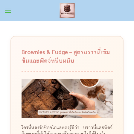
Skip
to
content
Brownies & Fudge – สูตรบราวนี่เข้ม
ข้นและฟัดจ์หนึบหนับ
ใครที่หลงรักช็อกโกแลตคงรู้ดีว่า บราวนี่และฟัดจ์
คือขนมที่ทำให้ความเครียดละลายไปได้ในคำ