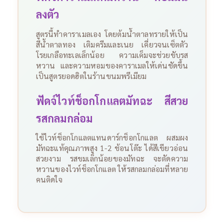
ลงตัว
สูตรนี้ทำคาราเมลเอง โดยต้มน้ำตาลทรายให้เป็น
สีน้ำตาลทอง เติมครีมและเนย เคี่ยวจนเซ็ตตัว
โรยเกลือทะเลเล็กน้อย ความเค็มจะช่วยขับรส
หวาน และความหอมของคาราเมลให้เด่นชัดขึ้น
เป็นสูตรยอดฮิตในร้านขนมพรีเมียม
ฟัดจ์ไวท์ช็อกโกแลตมัทฉะ สีสวย
รสกลมกล่อม
ใช้ไวท์ช็อกโกแลตแทนดาร์กช็อกโกแลต ผสมผง
มัทฉะแท้คุณภาพสูง 1-2 ช้อนโต๊ะ ได้สีเขียวอ่อน
สวยงาม รสขมเล็กน้อยของมัทฉะ จะตัดความ
หวานของไวท์ช็อกโกแลต ให้รสกลมกล่อมที่หลาย
คนติดใจ