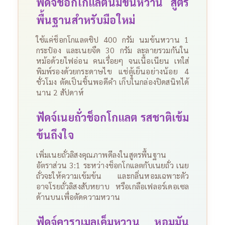
ฟัดจ์ช็อกโกแลตนมข้นหวาน สูตร
พื้นฐานสำหรับมือใหม่
ใช้แค่ช็อกโกแลตชิป 400 กรัม นมข้นหวาน 1
กระป๋อง และเนยจืด 30 กรัม ละลายรวมกันใน
หม้อด้วยไฟอ่อน คนเรื่อยๆ จนเนื้อเนียน
เทใส่
พิมพ์รองด้วยกระดาษไข แช่ตู้เย็นอย่างน้อย 4
ชั่วโมง ตัดเป็นชิ้นพอดีคำ เก็บในกล่องปิดสนิทได้
นาน 2 สัปดาห์
ฟัดจ์เนยถั่วช็อกโกแลต รสชาติเข้ม
ข้นถึงใจ
เพิ่มเนยถั่วลิสงคุณภาพดีลงในสูตรพื้นฐาน
อัตราส่วน 3:1 ระหว่างช็อกโกแลตกับเนยถั่ว เนย
ถั่วจะให้ความเข้มข้น และกลิ่นหอมเฉพาะตัว
อาจโรยถั่วลิสงสับหยาบ หรือเกลือเฟลอร์เดอเซล
ด้านบนเพื่อตัดความหวาน
ฟัดจ์คาราเมลเค็มหวาน หอมมัน