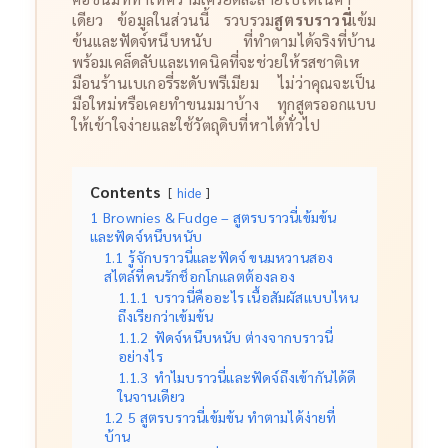
เดียว ข้อมูลในส่วนนี้ รวบรวม
สูตรบราวนี่
เข้ม
ข้นและฟัดจ์หนึบหนับ ที่ทำตามได้จริงที่บ้าน
พร้อมเคล็ดลับและเทคนิคที่จะช่วยให้รสชาติเห
มือนร้านเบเกอรี่ระดับพรีเมียม ไม่ว่าคุณจะเป็น
มือใหม่หรือเคยทำขนมมาบ้าง ทุกสูตรออกแบบ
ให้เข้าใจง่ายและใช้วัตถุดิบที่หาได้ทั่วไป
Contents
hide
1
Brownies & Fudge – สูตรบราวนี่เข้มข้น
และฟัดจ์หนึบหนับ
1.1
รู้จักบราวนี่และฟัดจ์ ขนมหวานสอง
สไตล์ที่คนรักช็อกโกแลตต้องลอง
1.1.1
บราวนี่คืออะไร เนื้อสัมผัสแบบไหน
ถึงเรียกว่าเข้มข้น
1.1.2
ฟัดจ์หนึบหนับ ต่างจากบราวนี่
อย่างไร
1.1.3
ทำไมบราวนี่และฟัดจ์ถึงเข้ากันได้ดี
ในจานเดียว
1.2
5 สูตรบราวนี่เข้มข้น ทำตามได้ง่ายที่
บ้าน