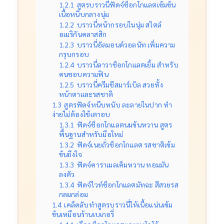
1.2.1
สูตรบราวนี่ฟัดจ์ช็อกโกแลตเข้มข้น
เนื้อหนึบกลางนุ่ม
1.2.2
บราวนี่หน้ากรอบในนุ่ม สไตล์
อเมริกันคลาสสิก
1.2.3
บราวนี่อัลมอนด์วอลนัท เพิ่มความ
กรุบกรอบ
1.2.4
บราวนี่ลาวาช็อกโกแลตเยิ้ม สำหรับ
คนชอบความฟิน
1.2.5
บราวนี่ครีมชีสมาร์เบิล สวยทั้ง
หน้าตาและรสชาติ
1.3
สูตรฟัดจ์หนึบหนับ ละลายในปาก ทำ
ง่ายไม่ต้องใช้เตาอบ
1.3.1
ฟัดจ์ช็อกโกแลตนมข้นหวาน สูตร
พื้นฐานสำหรับมือใหม่
1.3.2
ฟัดจ์เนยถั่วช็อกโกแลต รสชาติเข้ม
ข้นถึงใจ
1.3.3
ฟัดจ์คาราเมลเค็มหวาน หอมมัน
ลงตัว
1.3.4
ฟัดจ์ไวท์ช็อกโกแลตมัทฉะ สีสวยรส
กลมกล่อม
1.4
เคล็ดลับทำสูตรบราวนี่ให้เนื้อแน่นเข้ม
ข้นเหมือนร้านเบเกอรี่