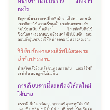
หน้าบราวนี่ไม่มันวาว เกิดจาก
อะไร
ปัญหานี้มาจากการตีไข่กับน้ำตาลไม่พอ ลองเพิ่ม
เวลาตีและใช้ความเร็วสูงน้ำตาลต้องละลายเข้า
กับไข่จนเป็นเนื้อเดียว อีกเคล็ดลับคือใช้
ช็อกโกแลตละลายแบบยังอุ่นๆไม่ใช่เย็นจัด ผสม
ตอนยังอุ่นจะช่วยให้หน้าออกมามันวาวสวยงาม
วิธีเก็บรักษาและเสิร์ฟให้สวยงาม
น่ารับประทาน
ทำเสร็จแล้วยังเหลือขั้นตอนการเก็บ และเสิร์ฟที่
จะทำให้ขนมดูพรีเมียมขึ้น
การเก็บบราวนี่และฟัดจ์ให้สดใหม่
ได้นาน
บราวนี่เก็บในกล่องสุญญากาศที่อุณหภูมิห้องได้
3-4 วัน หรือแช่ตู้เย็นได้ 1 สัปดาห์ ก่อนกินอุ่น