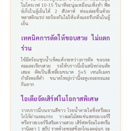
ไมโครเวฟ 10-15 วินาทีจะนุ่มเหมือนเพิ่งทำ
ฟัด
จ์เก็บในตู้เย็นได้ 2 สัปดาห์ ห่อแต่ละชิ้นด้วย
พลาสติกแรป จะป้องกันไม่ให้แห้งและรับกลิ่นในตู้
เย็น
เทคนิคการตัดให้ขอบสวย ไม่แตก
ร่วน
ใช้มีดร้อนชุบน้ำเช็ดแห้งระหว่างการตัด ขอบจะ
คมและเรียบสวย รอให้บราวนี่เย็นสนิทก่อนตัด
เสมอ ตัดเป็นสี่เหลี่ยมขนาด 5×5 เซนติเมตร
กำลังพอดีคำ ขนาดใหญ่กว่านี้จะดูเทอะทะและ
กินยาก
ไอเดียจัดเสิร์ฟในโอกาสพิเศษ
วางบราวนี่บนจานสีขาว โรยน้ำตาลไอซิ่งหรือผง
โกโก้ผ่านตะแกรง วางผลไม้สดเช่นสตรอเบอร์รี
หรือราสเบอร์รีเสริมความสวย เสิร์ฟพร้อมไอศกรีม
วานิลลา 1 สกู๊ป ราดด้วยซอสช็อกโกแลตอุ่นๆ จะ