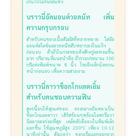
เกินไปไม่งั้นจะแห้ง
บราวนี่อัลมอนด์วอลนัท เพิ่ม
ความกรุบกรอบ
สำหรับคนชอบเนื้อสัมผัสที่หลากหลาย ใส่อัล
มอนด์สไลซ์และวอลนัทสับหยาบลงในแป้ง
ก่อนอบ คั่วถั่วในกระทะแห้งสักครู่จะหอมขึ้น
มาก
ปริมาณที่แนะนำคือ ถั่วรวมประมาณ 100
กรัมต่อพิมพ์ขนาด 8 นิ้ว โรยอีกเล็กน้อยบน
หน้าก่อนอบ เพื่อความสวยงาม
บราวนี่ลาวาช็อกโกแลตเยิ้ม
สำหรับคนชอบความฟิน
สูตรนี้อบให้สุกแค่ขอบ ตรงกลางยังเหลวเป็น
ช็อกโกแลตลาวา เสิร์ฟร้อนๆพร้อมไอศกรีมวา
นิลลาจะอร่อยที่สุด
เคล็ดลับคืออบในพิมพ์เล็ก
แยกชิ้น ใช้อุณหภูมิสูง 200°C เพียง 10-12
นาทีเท่านั้น สังเกตว่า ขอบเริ่มแยกออกจาก