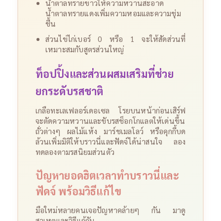
น้ำตาลทรายขาวให้ความหวานสะอาด
น้ำตาลทรายแดงเพิ่มความหอมและความชุ่ม
ชื้น
ส่วนไข่ไก่เบอร์ 0 หรือ 1 จะให้สัดส่วนที่
เหมาะสมกับสูตรส่วนใหญ่
ท็อปปิ้งและส่วนผสมเสริมที่ช่วย
ยกระดับรสชาติ
เกลือทะเลเฟลอร์เดอเซล โรยบนหน้าก่อนเสิร์ฟ
จะตัดความหวานและขับรสช็อกโกแลตให้เด่นขึ้น
ถั่วต่างๆ ผลไม้แห้ง มาร์ชเมลโลว์ หรือคุกกี้บด
ล้วนเพิ่มมิติให้บราวนี่และฟัดจ์ได้น่าสนใจ ลอง
ทดลองตามรสนิยมส่วนตัว
ปัญหายอดฮิตเวลาทำบราวนี่และ
ฟัดจ์ พร้อมวิธีแก้ไข
มือใหม่หลายคนเจอปัญหาคล้ายๆ กัน มาดู
สาเหตุและวิธีแก้กัน